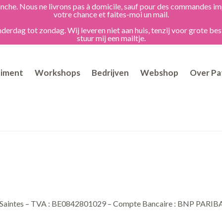
dimanche. Nous ne livrons pas à domicile, sauf pour des commandes 
votre chance et faites-moi un mail.
erdag tot zondag. Wij leveren niet aan huis, tenzij voor grote bes
stuur mij een mailtje.
timent
Workshops
Bedrijven
Webshop
Over Pat
480 Saintes – TVA : BE0842801029 – Compte Bancaire : BNP PARI