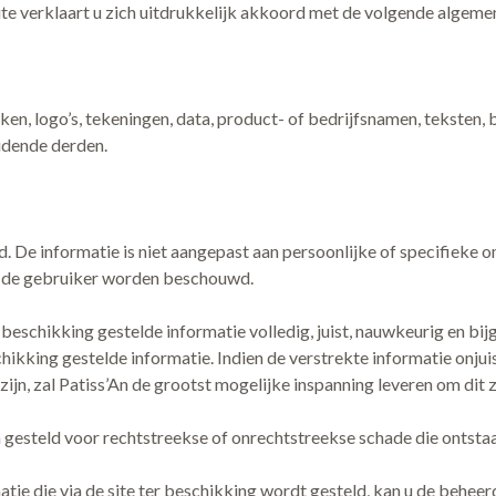
ite verklaart u zich uitdrukkelijk akkoord met de volgende algem
en, logo’s, tekeningen, data, product- of bedrijfsnamen, teksten, 
udende derden.
. De informatie is niet aangepast aan persoonlijke of specifieke o
aan de gebruiker worden beschouwd.
 beschikking gestelde informatie volledig, juist, nauwkeurig en b
hikking gestelde informatie. Indien de verstrekte informatie onju
zijn, zal Patiss’An de grootst mogelijke inspanning leveren om dit z
gesteld voor rechtstreekse of onrechtstreekse schade die ontstaat
matie die via de site ter beschikking wordt gesteld, kan u de beheer