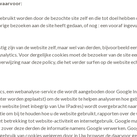
 waarvoor:
 gebruikt worden door de bezochte site zelf en die tot doel hebben d
orige bezoeken aan de site heeft gedaan, of nog : een vooraf ingev
mstig zijn van de website zelf, maar wel van derden, bijvoorbeeld e
alytics. Voor dergelijke cookies moet de bezoeker van de site ee
rwijzing naar deze policy, die het verder surfen op de website echt
s, een webanalyse-service die wordt aangeboden door Google Inc
er worden geplaatst) om de website te helpen analyseren hoe geb
 website (met inbegrip van Uw IPadres) wordt overgebracht naar 
e om bij te houden hoe u de website gebruikt, rapporten over de w
et betrekking tot website-activiteit en internetgebruik. Google m
oor zover deze derden de informatie namens Google verwerken. Goo
ebruik van cookies weigeren door in Uw browser de daarvoor geëig