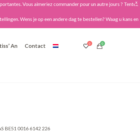
importantes. Vous aimeriez commander pour un autre jours ? Tentez
X
tellingen. Wens je op een andere dag te bestellen? Waag u kans en
iss’ An
Contact
BAS BE51 0016 6142 226