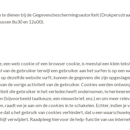
in te dienen bij de Gegevensbeschermingsautoriteit (Drukpersstraa
tussen 8u30 en 12u00).
, een web cookie of een browser cookie, is meestal een klein tek
 van de gebruiker terwijl een gebruiker aan het surfen is op een 
 op dezelfde website surft, kunnen de gegevens die zijn opgeslag
van de vorige activiteit van de gebruiker. Cookies werden ontw
iteit die gebruiker in het verleden heeft ondernomen, te herinnere
n (bijvoorbeeld taalkeuze, een nieuwsbrief, enz.) en om meer relev
 raadt we je aan om de cookies in te schakelen. Echter, indien je ver
toe dat u het gebruik van cookies verhindert, dat u een waarschuw
hijf verwijdert. Raadpleeg hiervoor de help-functie van uw intern