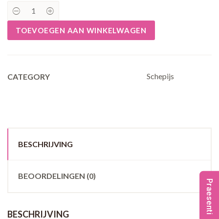
SUIKERARM
VEGAN
"room"ijs
TOEVOEGEN AAN WINKELWAGEN
quantity
Schepijs
CATEGORY
BESCHRIJVING
BEOORDELINGEN (0)
Praesenti
BESCHRIJVING