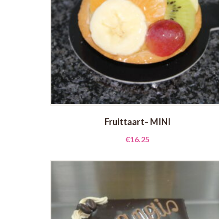
Fruittaart– MINI
€
16.25