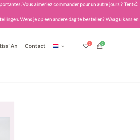
importantes. Vous aimeriez commander pour un autre jours ? Tentez
X
tellingen. Wens je op een andere dag te bestellen? Waag u kans en
iss’ An
Contact