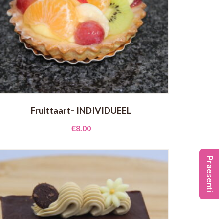
Fruittaart– INDIVIDUEEL
€
8.00
Praesenti