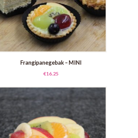
Frangipanegebak – MINI
€
16.25