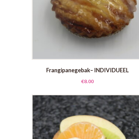
Frangipanegebak– INDIVIDUEEL
€
8.00