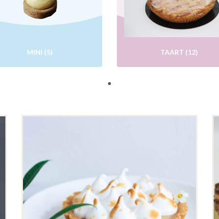
MINI
(5)
TAART
(12)