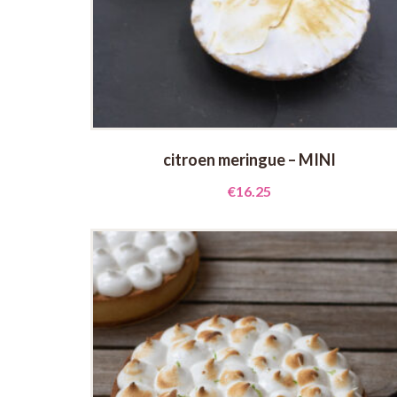
citroen meringue – MINI
€
16.25