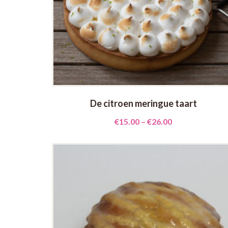
De citroen meringue taart
€
15.00
–
€
26.00