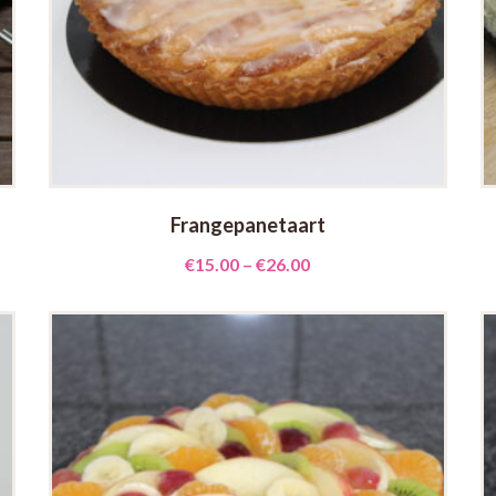
Frangepanetaart
€
15.00
–
€
26.00