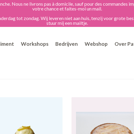
dimanche. Nous ne livrons pas à domicile, sauf pour des commandes 
votre chance et faites-moi un mail.
erdag tot zondag. Wij leveren niet aan huis, tenzij voor grote bes
stuur mij een mailtje.
timent
Workshops
Bedrijven
Webshop
Over Pat