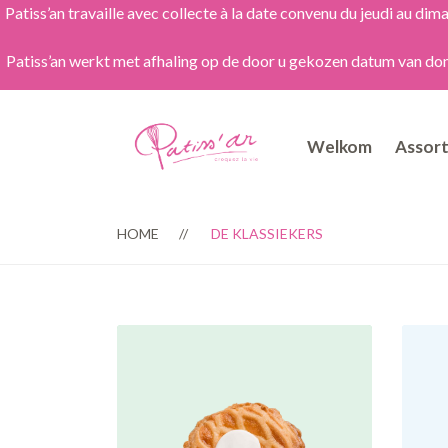
Patiss’an travaille avec collecte à la date convenu du jeudi au 
Patiss’an werkt met afhaling op de door u gekozen datum van dond
Welkom
Assor
HOME
DE KLASSIEKERS