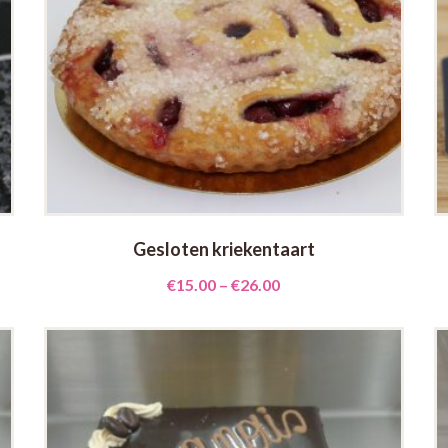
Gesloten kriekentaart
€
15.00
–
€
26.00