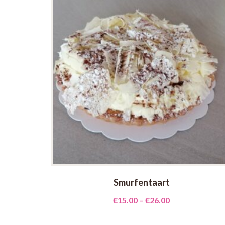
Smurfentaart
€
15.00
–
€
26.00