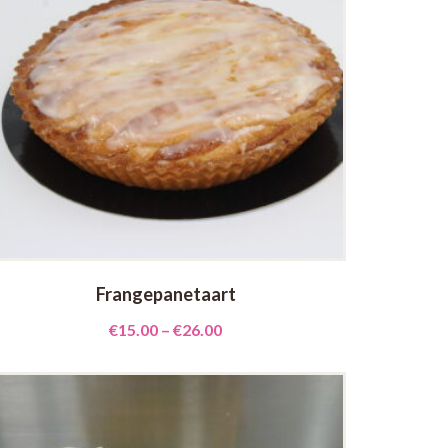
Frangepanetaart
€
15.00
–
€
26.00