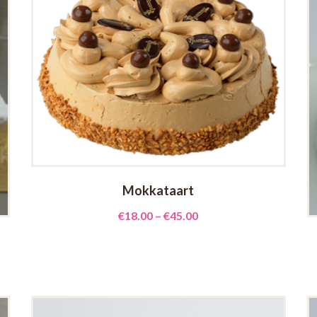
Mokkataart
€
18.00
–
€
45.00