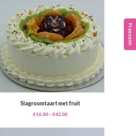
Praesenti
Slagroomtaart met fruit
€
16.00
–
€
42.00