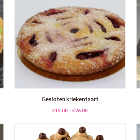
Gesloten kriekentaart
€
15.00
–
€
26.00