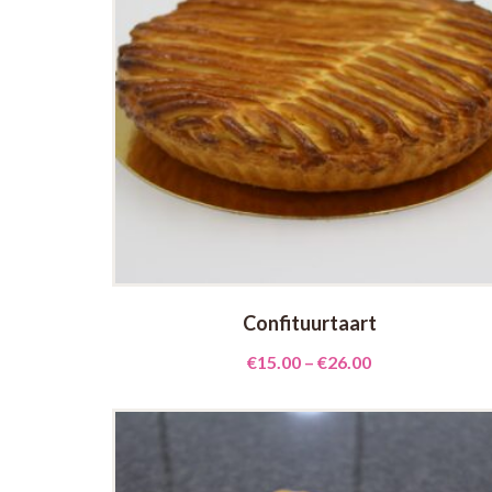
Confituurtaart
€
15.00
–
€
26.00