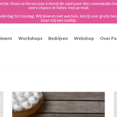
dimanche. Nous ne livrons pas à domicile, sauf pour des commandes 
votre chance et faites-moi un mail.
erdag tot zondag. Wij leveren niet aan huis, tenzij voor grote bes
stuur mij een mailtje.
timent
Workshops
Bedrijven
Webshop
Over Pat