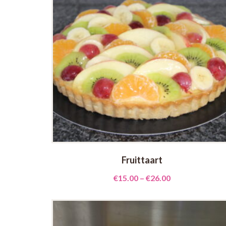
Fruittaart
€
15.00
–
€
26.00