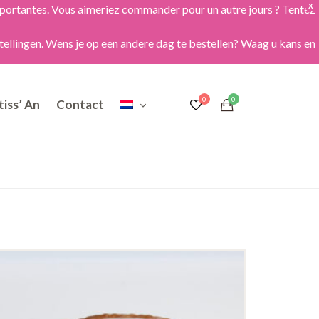
importantes. Vous aimeriez commander pour un autre jours ? Tentez
X
tellingen. Wens je op een andere dag te bestellen? Waag u kans en
iss’ An
Contact