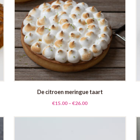
De citroen meringue taart
€
15.00
–
€
26.00