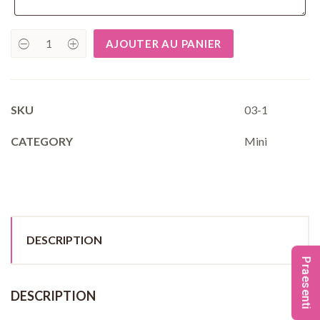
AJOUTER AU PANIER
Mini
Cupcakes
–
Vanille
(12
pièces)
SKU
03-1
quantity
CATEGORY
Mini
DESCRIPTION
Praesenti
DESCRIPTION